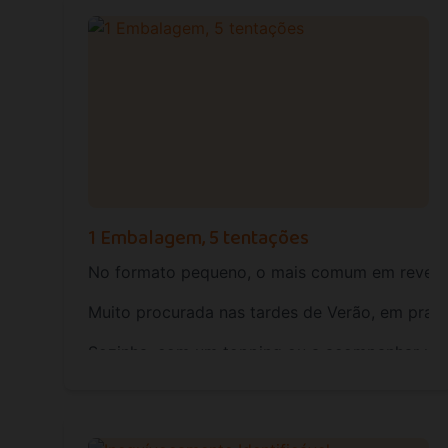
1 Embalagem, 5 tentações
No formato pequeno, o mais comum em revenda
Muito procurada nas tardes de Verão, em praias,
Sozinha, com um topping ou a acompanhar um ge
Se possui um estabelecimento comercial com pot