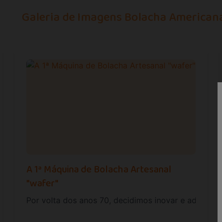
Galeria de Imagens Bolacha American
A 1ª Máquina de Bolacha Artesanal
"wafer"
Por volta dos anos 70, decidimos inovar e adquiri
a de Carvalho, António da Conceição Campos e Madalena Cu