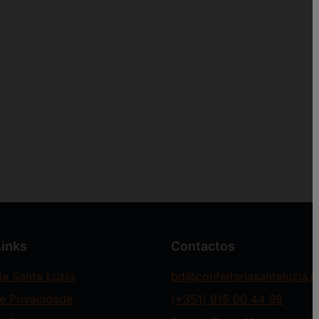
rtugal revelam paisagens de tirar o fôlego. Montanhas cob
anta Luzia®, não é apenas um ofício, mas uma experiência 
a é um privilégio – uma conexão entre pessoas e natureza, 
Links
Contactos
ia Santa Luzia
bd@confeitariasantaluzia.p
de Privacidade
(+351)
915 00 44 99