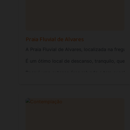
Praia Fluvial de Alvares
A Praia Fluvial de Alvares, localizada na fregu
É um ótimo local de descanso, tranquilo, que 
Possui uma extensa área relvada e tem excele