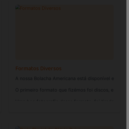
Formatos Diversos
, esta embalagem leva a felicidade em 5 oportunidades.
A nossa Bolacha Americana está disponível em diver
 praias fluviais e todo o tipo de estabelecimentos de rest
O primeiro formato que fizémos foi discos, e por 
lado saboroso, as possibilidades são infinitas.
Uma boa fotografia desse formato, foi tirada em 2
encial para a disponibilizar aos seus clientes, contacte-n