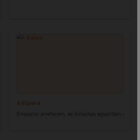
oferecemos aos nossos clientes, quer para
as actuais insta
A Espera
m formato "canudo", onde podemos apreciar a textura da m
Enquanto arrefecem, as bolachas aguardam serenam