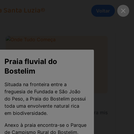
a Santa Luzia®
Voltar
Praia fluvial do
Bostelim
Situada na fronteira entre a
freguesia de Fundada e São João
do Peso, a Praia do Bostelim possui
Onde Tudo Começa
toda uma envolvente natural rica
Aqui começa a magia! A nossa batedeira mistura os ing
em biodiversidade.
mos uma sofisticada máquina de bolacha artesanal "wafer",
Anexo à praia encontra-se o Parque
nha, davam início à Confeitaria Santa Luzia® em Figueiró
de Campismo Rural do Bostelim,