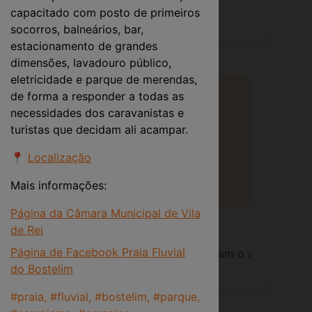
lações da Confeitaria Santa Luzia®
quer para entrega nas in
capacitado com posto de primeiros
socorros, balneários, bar,
estacionamento de grandes
dimensões, lavadouro público,
eletricidade e parque de merendas,
de forma a responder a todas as
necessidades dos caravanistas e
turistas que decidam ali acampar.
📍
Localização
Mais informações:
Página da Câmara Municipal de Vila
Grandes e Pequenas
de Rei
Página de Facebook Praia Fluvial
assa com grande detalhe. O brilho inconfundível, o aroma 
ente até serem embaladas de forma hermética, preservando
3 bolachas de tamanho grande aguardam o arrefecimento
do Bostelim
#
praia, #fluvial, #bostelim, #parque,