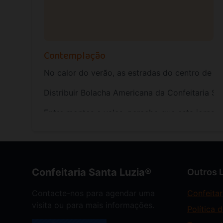
Contemplação
No calor do verão, as estradas do centro de Po
Distribuir Bolacha Americana da Confeitaria S
Entre montes e vales, percebo que esta jornad
Confeitaria Santa Luzia®
Outros 
Contacte-nos para agendar uma
Confeitar
visita ou para mais informações.
Política 