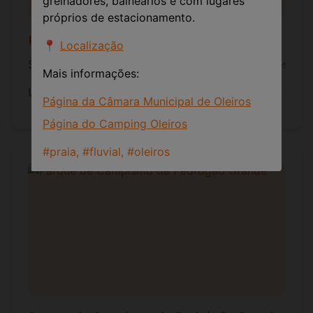
grelhadores, balneários e com lugares
próprios de estacionamento.
Parque de Campismo de Foz de Alge
📍
Localização
Situado a cerca de 10 Km de Figueiró dos Vinhos, com
Mais informações:
Um local de beleza sublime, onde o silêncio e o con
Página da Câmara Municipal de Oleiros
Página do Camping Oleiros
#
praia, #fluvial, #oleiros