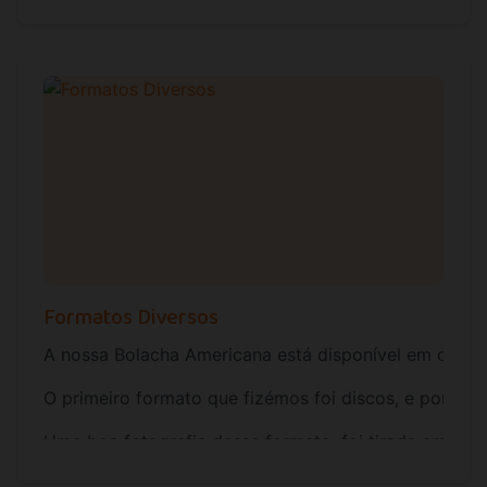
Se possui um estabelecimento comercial com potencial
Formatos Diversos
A nossa Bolacha Americana está disponível em diverso
O primeiro formato que fizémos foi discos, e por ca
Uma boa fotografia desse formato, foi tirada em 20