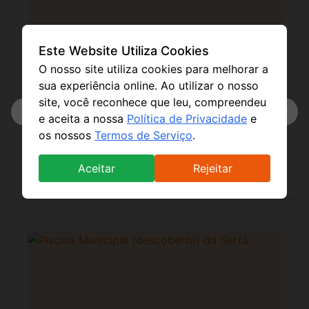
Este Website Utiliza Cookies
O nosso site utiliza cookies para melhorar a
sua experiência online. Ao utilizar o nosso
site, você reconhece que leu, compreendeu
Praia Fluvial de Aldeia Ruiva
e aceita a nossa
Política de Privacidade
e
Perto de Proença-a-Nova, esta praia fluvial é uma re
os nossos
Termos de Serviço
.
Situada lado-a-lado com o parque de campismo, possu
Aceitar
Rejeitar